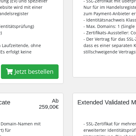
üfung (EV) und spezieller
- SSL-Zertifikat mit überpr
bsite wird mit einer
Nur für im Handelsregist
andelsregister
zum Payment-Anbieter erf
- Identitätsnachweis Klass
dentitätsprüfung)
- Max. Domains: 1 (Single
)
- Zertifikats-Aussteller: 
- Der Vertrag für das SSL
am Laufzeitende, ohne
dass es einer separaten K
Es erfolgt keine
stillschweigende Vertrag
Jetzt bestellen
Ab
cate
Extended Validated Mu
259,00€
rte Domain-Namen mit
- SSL-Zertifikat für mehr
t) für
erweiterter Identitätsprü