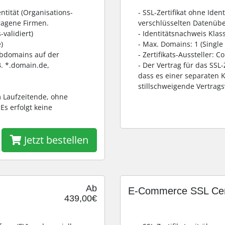
entität (Organisations-
- SSL-Zertifikat ohne Iden
ragene Firmen.
verschlüsselten Datenüb
-validiert)
- Identitätsnachweis Klass
)
- Max. Domains: 1 (Single
Subdomains auf der
- Zertifikats-Aussteller: 
. *.domain.de,
- Der Vertrag für das SSL
dass es einer separaten K
stillschweigende Vertrag
am Laufzeitende, ohne
Es erfolgt keine
Jetzt bestellen
Ab
E-Commerce SSL Cert
439,00€