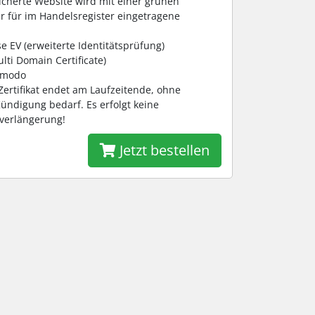
icherte Website wird mit einer grünen
r für im Handelsregister eingetragene
se EV (erweiterte Identitätsprüfung)
lti Domain Certificate)
Comodo
-Zertifikat endet am Laufzeitende, ohne
ündigung bedarf. Es erfolgt keine
sverlängerung!
Jetzt bestellen