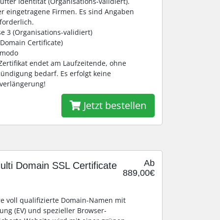
üfter Identität (Organisations-validiert).
er eingetragene Firmen. Es sind Angaben
orderlich.
e 3 (Organisations-validiert)
 Domain Certificate)
Comodo
-Zertifikat endet am Laufzeitende, ohne
ündigung bedarf. Es erfolgt keine
sverlängerung!
Jetzt bestellen
Ab
lti Domain SSL Certificate
889,00€
ere voll qualifizierte Domain-Namen mit
fung (EV) und spezieller Browser-