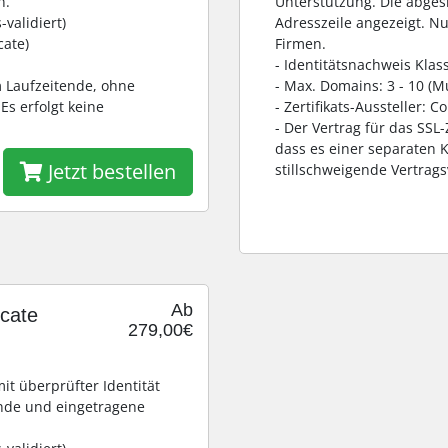
n.
Unterstützung. Die abges
-validiert)
Adresszeile angezeigt. Nu
cate)
Firmen.
- Identitätsnachweis Klas
am Laufzeitende, ohne
- Max. Domains: 3 - 10 (Mu
Es erfolgt keine
- Zertifikats-Aussteller: 
- Der Vertrag für das SSL
dass es einer separaten K
Jetzt bestellen
stillschweigende Vertrag
Ab
icate
279,00€
mit überprüfter Identität
ende und eingetragene