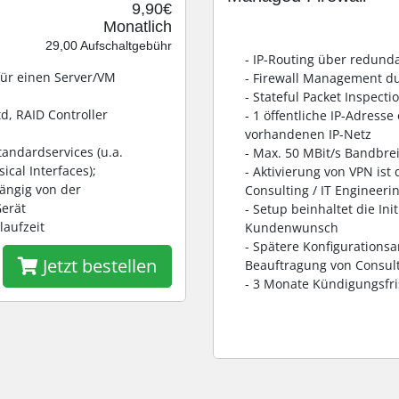
9,90€
Monatlich
29,00 Aufschaltgebühr
- IP-Routing über redund
für einen Server/VM
- Firewall Management d
- Stateful Packet Inspecti
td, RAID Controller
- 1 öffentliche IP-Adress
vorhandenen IP-Netz
andardservices (u.a.
- Max. 50 MBit/s Bandbre
cal Interfaces);
- Aktivierung von VPN is
ängig von der
Consulting / IT Engineeri
erät
- Setup beinhaltet die Ini
laufzeit
Kundenwunsch
- Spätere Konfigurations
Jetzt bestellen
Beauftragung von Consult
- 3 Monate Kündigungsfri