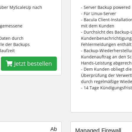
 über MyScaleUp nach
- Server Backup powered 
- Für Linux-Server
- Bacula Client-Installat
angemessene
mit dem Kunden
- Durchsicht des Backup-
 Daten durch
Kundenbenachrichtigung p
lle der Backups
Fehlermeldungen enthält
laufzeit
- Backup-Wiederherstellu
Kundenauftrag an den Sc
Jetzt bestellen
Hands-Leistung abgerech
- Dem Kunden obliegt di
Überprüfung der Verwertb
durch regelmäßige Wiede
- 14 Tage Kündigungsfrist
Ab
Managed Firewall