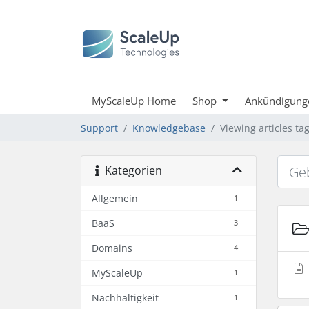
MyScaleUp Home
Shop
Ankündigung
Support
Knowledgebase
Viewing articles t
Kategorien
Allgemein
1
BaaS
3
Domains
4
MyScaleUp
1
Nachhaltigkeit
1