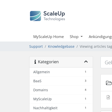
MyScaleUp Home
Shop
Ankündigung
Support
Knowledgebase
Viewing articles t
Kategorien
Allgemein
1
BaaS
3
Domains
4
MyScaleUp
1
Nachhaltigkeit
1