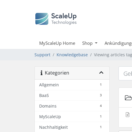
MyScaleUp Home
Shop
Ankündigung
Support
Knowledgebase
Viewing articles t
Kategorien
Allgemein
1
BaaS
3
Domains
4
MyScaleUp
1
Nachhaltigkeit
1